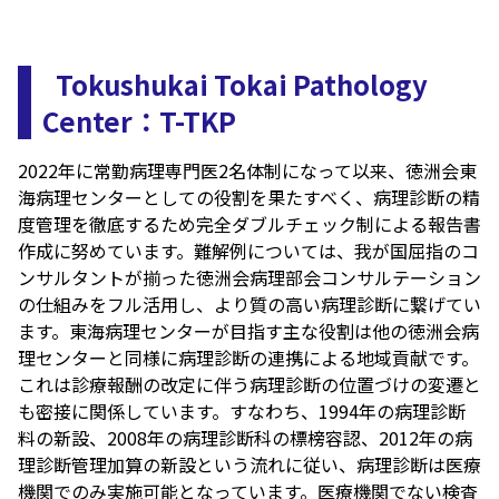
Tokushukai Tokai Pathology
Center：T-TKP
2022年に常勤病理専門医2名体制になって以来、徳洲会東
海病理センターとしての役割を果たすべく、病理診断の精
度管理を徹底するため完全ダブルチェック制による報告書
作成に努めています。難解例については、我が国屈指のコ
ンサルタントが揃った徳洲会病理部会コンサルテーション
の仕組みをフル活用し、より質の高い病理診断に繋げてい
ます。東海病理センターが目指す主な役割は他の徳洲会病
理センターと同様に病理診断の連携による地域貢献です。
これは診療報酬の改定に伴う病理診断の位置づけの変遷と
も密接に関係しています。すなわち、1994年の病理診断
料の新設、2008年の病理診断科の標榜容認、2012年の病
理診断管理加算の新設という流れに従い、病理診断は医療
機関でのみ実施可能となっています。医療機関でない検査