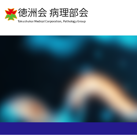
徳洲会 病理部会
Tokushukai Medical Corporation, Pathology Group