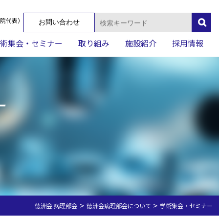
検
院代表）
お問い合わせ
索:
術集会・セミナー
取り組み
施設紹介
採用情報
t
>
>
徳洲会 病理部会
徳洲会病理部会について
学術集会・セミナー