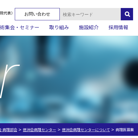
検
院代表）
お問い合わせ
索:
術集会・セミナー
取り組み
施設紹介
採用情報
r
>
>
>
会 病理部会
徳洲会病理センター
徳洲会病理センターについて
病理医募集