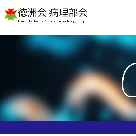
徳洲会 病理部会
Tokushukai Medical Corporation, Pathology Group