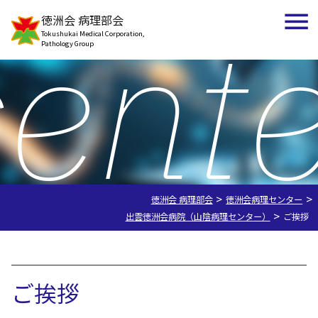
cente
徳洲会 病理部会
Tokushukai Medical Corporation,
Pathology Group
>
>
徳洲会 病理部会
徳洲会病理センター
>
出雲徳洲会病院（山陰病理センター）
ご挨拶
徳洲会病理センター
ご挨拶