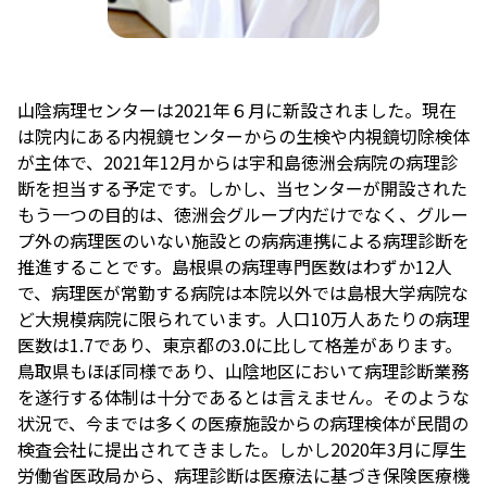
山陰病理センターは2021年６月に新設されました。現在
は院内にある内視鏡センターからの生検や内視鏡切除検体
が主体で、2021年12月からは宇和島徳洲会病院の病理診
断を担当する予定です。しかし、当センターが開設された
もう一つの目的は、徳洲会グループ内だけでなく、グルー
プ外の病理医のいない施設との病病連携による病理診断を
推進することです。島根県の病理専門医数はわずか12人
で、病理医が常勤する病院は本院以外では島根大学病院な
ど大規模病院に限られています。人口10万人あたりの病理
医数は1.7であり、東京都の3.0に比して格差があります。
鳥取県もほぼ同様であり、山陰地区において病理診断業務
を遂行する体制は十分であるとは言えません。そのような
状況で、今までは多くの医療施設からの病理検体が民間の
検査会社に提出されてきました。しかし2020年3月に厚生
労働省医政局から、病理診断は医療法に基づき保険医療機