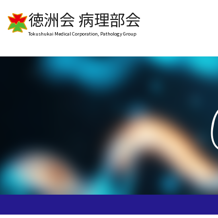
徳洲会 病理部会
Tokushukai Medical Corporation, Pathology Group