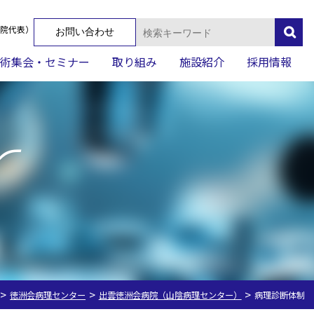
検
院代表）
お問い合わせ
索:
術集会・セミナー
取り組み
施設紹介
採用情報
r
>
>
>
徳洲会病理センター
出雲徳洲会病院（山陰病理センター）
病理診断体制