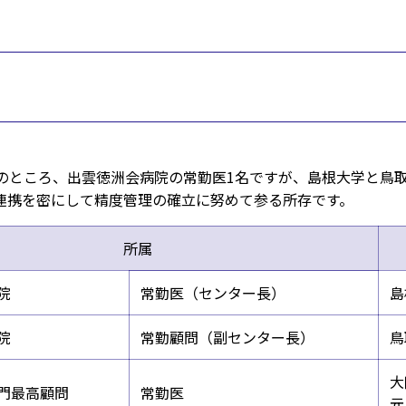
のところ、出雲徳洲会病院の常勤医1名ですが、島根大学と鳥
連携を密にして精度管理の確立に努めて参る所存です。
所属
院
常勤医（センター長）
島
院
常勤顧問（副センター長）
鳥
大
門最高顧問
常勤医
元