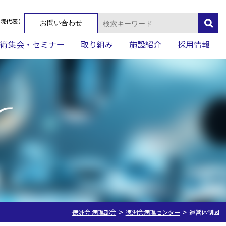
検
院代表）
お問い合わせ
索:
術集会・セミナー
取り組み
施設紹介
採用情報
r
>
>
徳洲会 病理部会
徳洲会病理センター
運営体制図