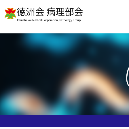
徳洲会 病理部会
Tokushukai Medical Corporation, Pathology Group