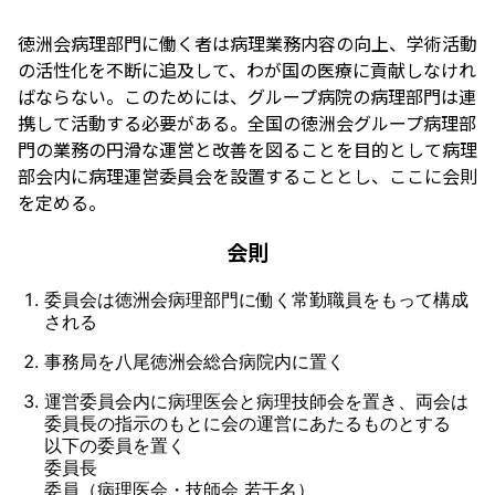
徳洲会病理部門に働く者は病理業務内容の向上、学術活動
の活性化を不断に追及して、わが国の医療に貢献しなけれ
ばならない。このためには、グループ病院の病理部門は連
徳洲会病理部会について
携して活動する必要がある。全国の徳洲会グループ病理部
門の業務の円滑な運営と改善を図ることを目的として病理
部会内に病理運営委員会を設置することとし、ここに会則
を定める。
会則
委員会は徳洲会病理部門に働く常勤職員をもって構成
される
事務局を八尾徳洲会総合病院内に置く
運営委員会内に病理医会と病理技師会を置き、両会は
委員長の指示のもとに会の運営にあたるものとする
以下の委員を置く
委員長
委員（病理医会・技師会 若干名）