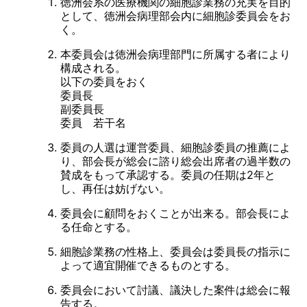
徳洲会系の医療機関の細胞診業務の充実を目的
として、徳洲会病理部会内に細胞診委員会をお
く。
本委員会は徳洲会病理部門に所属する者により
構成される。
以下の委員をおく
委員長
副委員長
委員 若干名
委員の人選は運営委員、細胞診委員の推薦によ
り、部会長が総会に諮り総会出席者の過半数の
賛成をもって承認する。委員の任期は2年と
し、再任は妨げない。
委員会に顧問をおくことが出来る。部会長によ
る任命とする。
細胞診業務の性格上、委員会は委員長の指示に
よって適宜開催できるものとする。
委員会において討議、議決した案件は総会に報
告する。