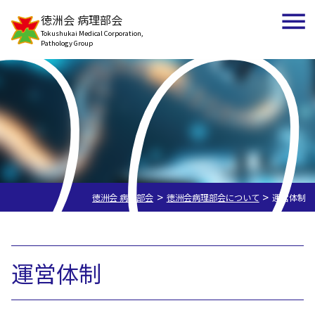
bo
徳洲会 病理部会
Tokushukai Medical Corporation,
Pathology Group
>
>
徳洲会 病理部会
徳洲会病理部会について
運営体制
運営体制