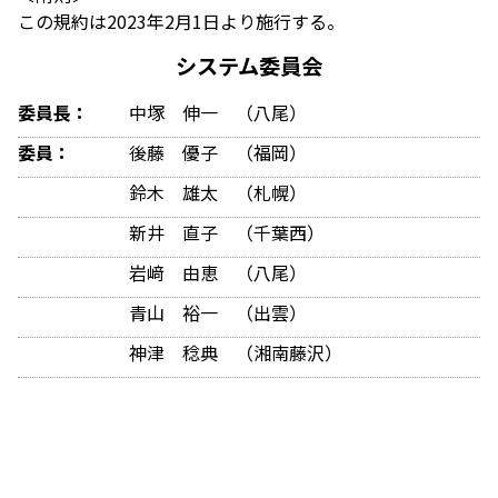
この規約は2023年2月1日より施行する。
システム委員会
委員長：
中塚 伸一 （八尾）
委員：
後藤 優子 （福岡）
鈴木 雄太 （札幌）
新井 直子 （千葉西）
岩﨑 由恵 （八尾）
青山 裕一 （出雲）
神津 稔典 （湘南藤沢）