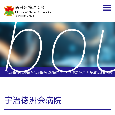
bo
徳洲会 病理部会
Tokushukai Medical Corporation,
Pathology Group
>
>
>
徳洲会 病理部会
徳洲会病理部会について
施設紹介
宇治徳洲会病院
宇治徳洲会病院
徳洲会病理部会について