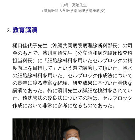
九嶋 亮治先生
（滋賀医科大学医学部病理学講座教授）
教育講演
樋口佳代子先生（沖縄共同病院病理診断科部長）の司
会のもとで、濱川真治先生（公立昭和病院臨床検査科
担当科長）に「細胞診材料を用いたセルブロックの精
度向上を目指して」という題で講演して頂いた。胸水
の細胞診材料を用いた、セルブロック作成法について
の長年に渡る豊富な経験、研究成果に基づいた明快な
講演であった。特に濱川先生が詳細な検討をされてい
た、遠沈管法の改良法についての話は、セルブロック
作成において非常に参考になるものであった。