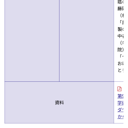
癌の
藤岡
（札
「良
製の
中谷
（名
院）
「セ
おけ
とチ
第9
資料
学
ダウ
から