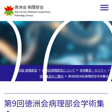
bo
徳洲会 病理部会
Tokushukai Medical Corporation,
Pathology Group
>
>
>
徳洲会 病理部会
徳洲会病理部会について
学術集会・セミナー
>
学術集会のご案内
第9回徳洲会病理部会学術集会
第9回徳洲会病理部会学術集