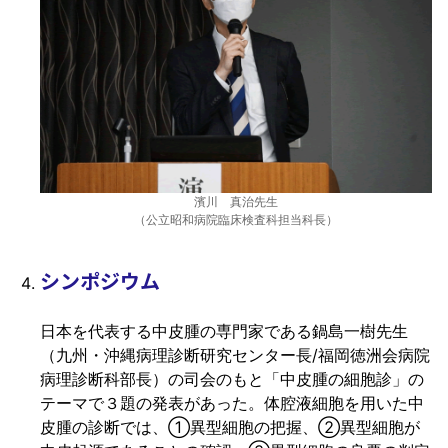
濱川 真治先生
（公立昭和病院臨床検査科担当科長）
シンポジウム
日本を代表する中皮腫の専門家である鍋島一樹先生
（九州・沖縄病理診断研究センター長/福岡徳洲会病院
病理診断科部長）の司会のもと「中皮腫の細胞診」の
テーマで３題の発表があった。体腔液細胞を用いた中
皮腫の診断では、①異型細胞の把握、②異型細胞が