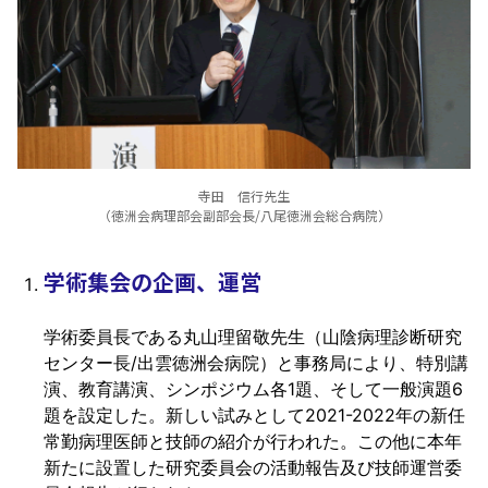
寺田 信行先生
（徳洲会病理部会副部会長/八尾徳洲会総合病院）
学術集会の企画、運営
学術委員長である丸山理留敬先生（山陰病理診断研究
センター長/出雲徳洲会病院）と事務局により、特別講
演、教育講演、シンポジウム各1題、そして一般演題6
題を設定した。新しい試みとして2021-2022年の新任
常勤病理医師と技師の紹介が行われた。この他に本年
新たに設置した研究委員会の活動報告及び技師運営委