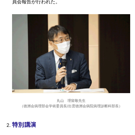
員会報告が行われた。
丸山 理留敬先生
（徳洲会病理部会学術委員長/出雲徳洲会病院病理診断科部長）
特別講演