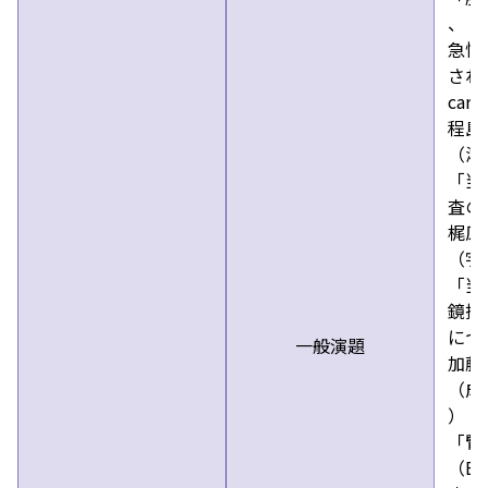
、
急性
された
car
程島
（湘
「当
査の
梶原
（宇
「当
鏡採
につ
一般演題
加藤
（成
）
「腎
（Be