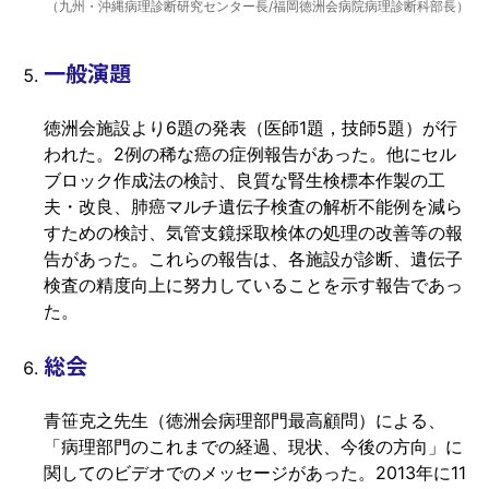
（九州・沖縄病理診断研究センター長/福岡徳洲会病院病理診断科部長）
一般演題
徳洲会施設より6題の発表（医師1題，技師5題）が行
われた。2例の稀な癌の症例報告があった。他にセル
ブロック作成法の検討、良質な腎生検標本作製の工
夫・改良、肺癌マルチ遺伝子検査の解析不能例を減ら
すための検討、気管支鏡採取検体の処理の改善等の報
告があった。これらの報告は、各施設が診断、遺伝子
検査の精度向上に努力していることを示す報告であっ
た。
総会
青笹克之先生（徳洲会病理部門最高顧問）による、
「病理部門のこれまでの経過、現状、今後の方向」に
関してのビデオでのメッセージがあった。2013年に11