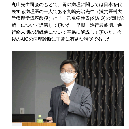
丸山先生司会のもとで、胃の病理に関しては日本を代
表する病理医の一人である九嶋亮治先生（滋賀医科大
学病理学講座教授）に「自己免疫性胃炎(AIG)の病理診
断」について講演して頂いた。早期、進行最盛期、進
行終末期の組織像について平易に解説して頂いた。今
後のAIGの病理診断に非常に有益な講演であった。