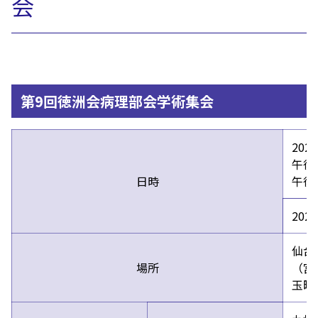
会
第9回徳洲会病理部会学術集会
徳洲会病理部会について
202
午後
日時
午後
20
仙台
場所
（宮
玉町9