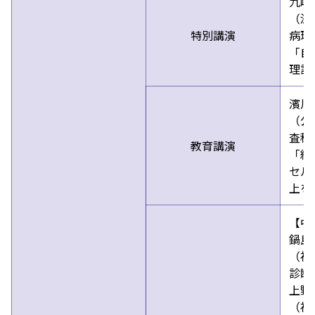
九嶋
（滋
特別講演
病理
「自
理診
濱川
（公
査科
教育講演
「細
セル
上を
【中
鍋島
（福
診断
上野
（福