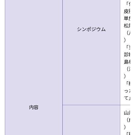
「体
皮腫
単施
松尾
シンポジウム
（八
）
「当
診断
島村
（湘
）
「細
った
て」
内容
山川
（成
）
「腫