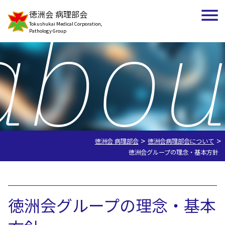
abou
徳洲会 病理部会
Tokushukai Medical Corporation,
Pathology Group
>
>
徳洲会 病理部会
徳洲会病理部会について
徳洲会グループの理念・基本方針
徳洲会病理部会について
徳洲会グループの理念・基本