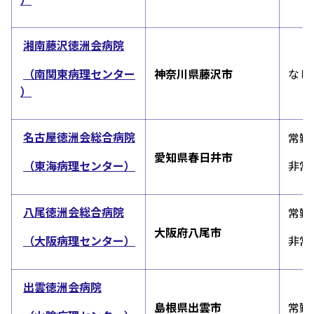
湘南藤沢徳洲会病院
（南関東病理センター
神奈川県藤沢市
なし
）
名古屋徳洲会総合病院
常勤
愛知県春日井市
（東海病理センター）
非常
八尾徳洲会総合病院
常勤
大阪府八尾市
（大阪病理センター）
非常
出雲徳洲会病院
島根県出雲市
常勤