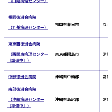
（山陰病理センター）
福岡徳洲会病院
福岡県春日市
なし
（
九州病理センター
）
東京西徳洲会病院
（
西関東病理センター
東京都昭島市
常勤
［準備中］
）
中部徳洲会病院
沖縄県中頭郡
常勤
南部徳洲会病院
（
沖縄病理センター
沖縄県島尻郡
常勤
［準備中］
）