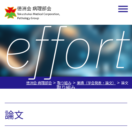
徳洲会 病理部会
effort
Tokushukai Medical Corporation,
Pathology Group
>
>
>
徳洲会 病理部会
取り組み
業績（学会発表・論文）
論文
取り組み
論文